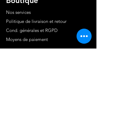
Boutique
Nos services
Politique de livraison et retour
Cond. générales et RGPD
Moyens de paiement
Contact
MARTINIQUE - FWI
www.stephaniecotrebil.com
kribbeanfitconcept@gmail.com
Stéphanie Cotrébil
Coach de vie & Experte