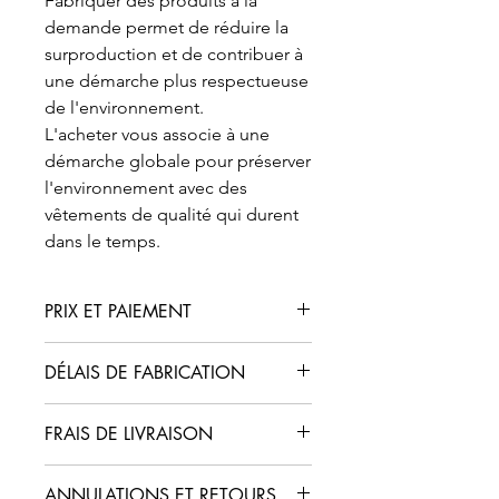
Fabriquer des produits à la
demande permet de réduire la
surproduction et de contribuer à
une démarche plus respectueuse
de l'environnement.
L'acheter vous associe à une
démarche globale pour préserver
l'environnement avec des
vêtements de qualité qui durent
dans le temps.
PRIX ET PAIEMENT
Les prix sont indiqués en euros.
DÉLAIS DE FABRICATION
Les paiements s'effectuent en ligne
via des moyens sécurisés.Toutes taxes
•Délai de fabrication: 10 à 15 jours
applicables sont incluses dans les
FRAIS DE LIVRAISON
•Délai de livraison au point de retrait
prix.
Martinique (Kréativ's Academy)
(Hors frais de livraison)
Des frais de livraison vous seront
10 à 18 jours après fabrication.
ANNULATIONS ET RETOURS
facturés à la livraison de votre