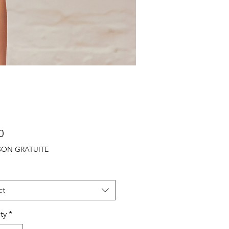
Price
0
ISON GRATUITE
ct
ty
*