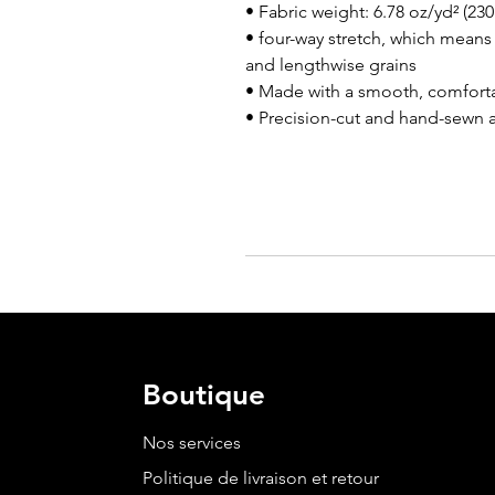
• Fabric weight: 6.78 oz/yd² (23
• four-way stretch, which means 
and lengthwise grains 
• Made with a smooth, comforta
• Precision-cut and hand-sewn a
Boutique
Nos services
Politique de livraison et retour