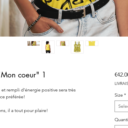
"Mon coeur" 1
€42.0
LIVRA
t rempli d'énergie positive sera très 
Size
*
èce préférée!
Sele
s, il a tout pour plaire!
Quanti