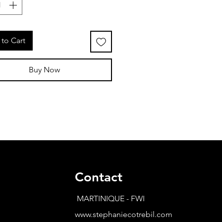
to Cart
Buy Now
Contact
MARTINIQUE - FWI
www.stephaniecotrebil.com