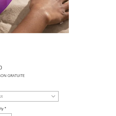
Price
0
ISON GRATUITE
ct
ty
*