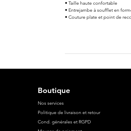
• Taille haute confortable
• Entrejambe à soufflet en form
• Couture plate et point de re
Boutique
Nos services
Politique de livraison et retour
Cond. générales et RGPD