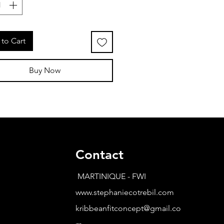
to Cart
Buy Now
Contact
MARTINIQUE - FWI
www.stephaniecotrebil.com
kribbeanfitconcept@gmail.co