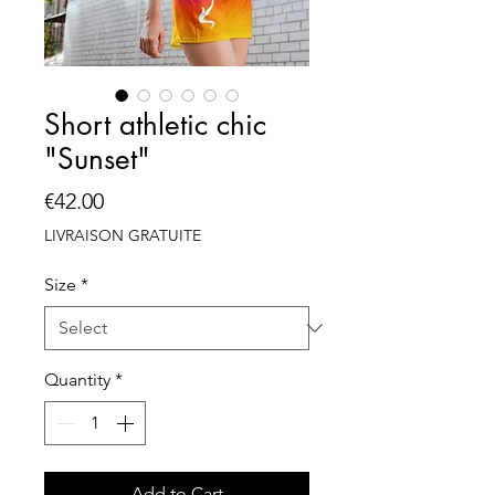
Short athletic chic
"Sunset"
Price
€42.00
LIVRAISON GRATUITE
Size
*
Quantity
*
Add to Cart