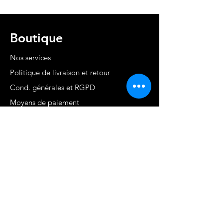
Boutique
Nos services
Politique de livraison et retour
Cond. générales et RGPD
Moyens de paiement
Contact
MARTINIQUE - FWI
www.stephaniecotrebil.com
kribbeanfitconcept@gmail.com