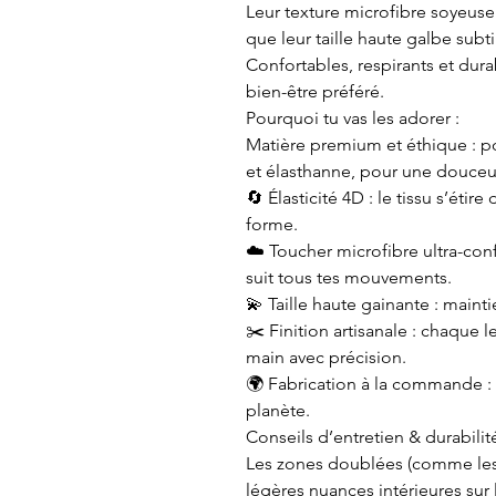
Leur texture microfibre soyeus
que leur taille haute galbe subt
Confortables, respirants et dura
bien-être préféré.
Pourquoi tu vas les adorer :
Matière premium et éthique : po
et élasthanne, pour une douceu
🔄 Élasticité 4D : le tissu s’éti
forme.
☁️ Toucher microfibre ultra-con
suit tous tes mouvements.
💫 Taille haute gainante : maint
✂️ Finition artisanale : chaque
main avec précision.
🌍 Fabrication à la commande : p
planète.
Conseils d’entretien & durabilité
Les zones doublées (comme les 
légères nuances intérieures sur l