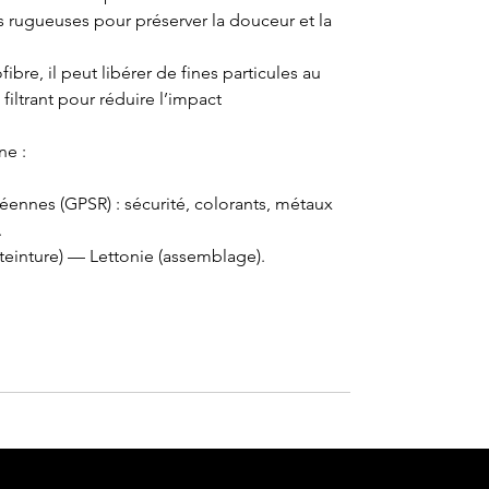
es rugueuses pour préserver la douceur et la
re, il peut libérer de fines particules au
filtrant pour réduire l’impact
ne :
nnes (GPSR) : sécurité, colorants, métaux
.
 teinture) — Lettonie (assemblage).