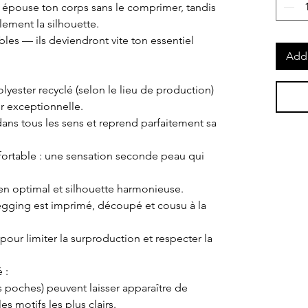
e épouse ton corps sans le comprimer, tandis
ilement la silhouette.
bles — ils deviendront vite ton essentiel
Add 
lyester recyclé (selon le lieu de production)
r exceptionnelle.
re dans tous les sens et reprend parfaitement sa
fortable : une sensation seconde peau qui
ien optimal et silhouette harmonieuse.
 legging est imprimé, découpé et cousu à la
our limiter la surproduction et respecter la
 :
poches) peuvent laisser apparaître de
es motifs les plus clairs.