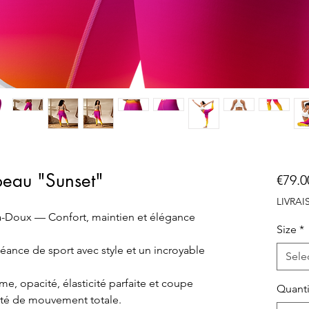
eau "Sunset"
€79.0
LIVRA
-Doux — Confort, maintien et élégance
Size
*
 séance de sport avec style et un incroyable
Sele
e, opacité, élasticité parfaite et coupe
Quanti
erté de mouvement totale.