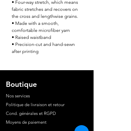
• Four-way stretch, which means 
fabric stretches and recovers on 
the cross and lengthwise grains.
• Made with a smooth, 
comfortable microfiber yarn
• Raised waistband 
• Precision-cut and hand-sewn 
after printing
Boutique
Nos services
Politique de livraison et retour
Cond. générales et RGPD
Moyens de paiement