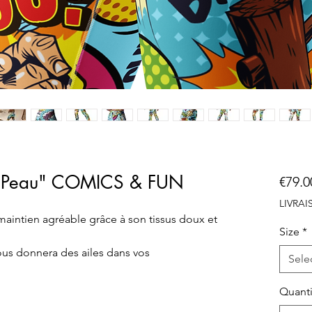
e Peau" COMICS & FUN
€79.0
LIVRA
maintien agréable grâce à son tissus doux et 
Size
*
us donnera des ailes dans vos 
Sele
Quanti