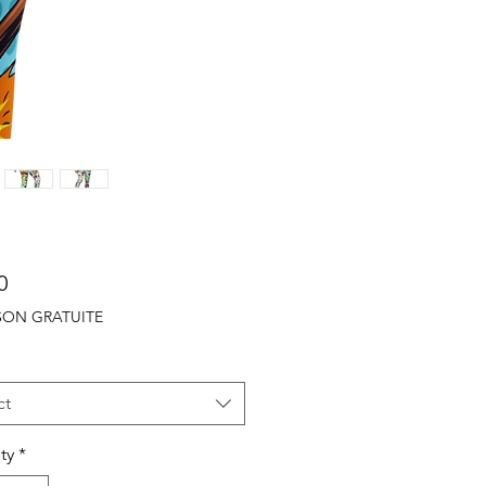
Price
0
ISON GRATUITE
ct
ty
*