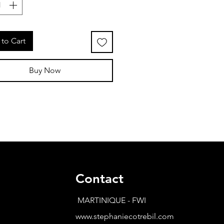
to Cart
Buy Now
Contact
MARTINIQUE - FWI
www.stephaniecotrebil.com