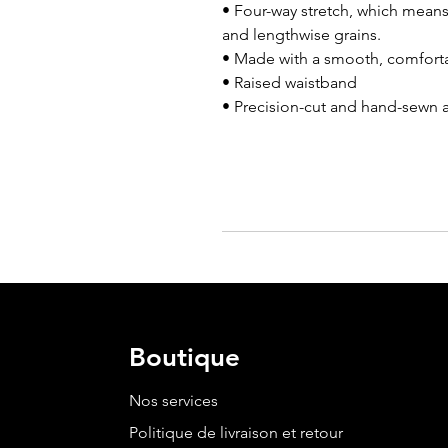
• Four-way stretch, which means 
and lengthwise grains.
• Made with a smooth, comforta
• Raised waistband 
• Precision-cut and hand-sewn a
Boutique
Nos services
Politique de livraison et retour