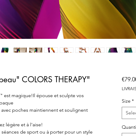
e peau" COLORS THERAPY"
€79.0
LIVRA
est magique!Il épouse et sculpte vos
Size
*
opaque
e avec poches maintiennent et soulignent
Sele
 légère et à l'aise!
Quanti
s séances de sport ou à porter pour un style