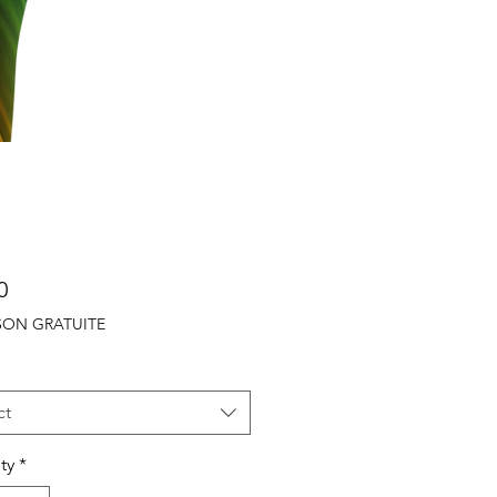
Price
0
ISON GRATUITE
ct
ty
*