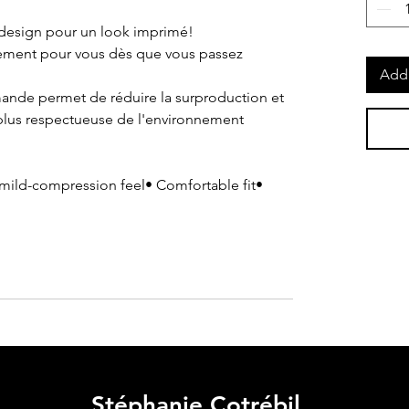
 design pour un look imprimé!
lement pour vous dès que vous passez
Add 
mande permet de réduire la surproduction et
plus respectueuse de l'environnement
a mild-compression feel• Comfortable fit•
Stéphanie Cotrébil