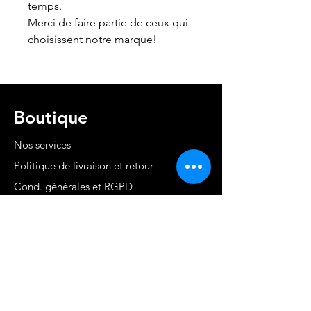
temps.
Merci de faire partie de ceux qui
choisissent notre marque!
Boutique
Nos services
Politique de livraison et retour
Cond. générales et RGPD
Moyens de paiement
Contact
MARTINIQUE - FWI
www.stephaniecotrebil.com