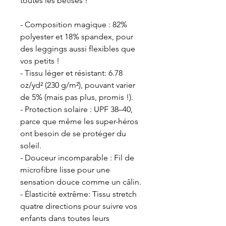
toutes les bêtises !
- Composition magique : 82% 
polyester et 18% spandex, pour 
des leggings aussi flexibles que 
vos petits !
- Tissu léger et résistant: 6.78 
oz/yd² (230 g/m²), pouvant varier 
de 5% (mais pas plus, promis !).
- Protection solaire : UPF 38–40, 
parce que même les super-héros 
ont besoin de se protéger du 
soleil.
- Douceur incomparable : Fil de 
microfibre lisse pour une 
sensation douce comme un câlin.
- Élasticité extrême: Tissu stretch 
quatre directions pour suivre vos 
enfants dans toutes leurs 