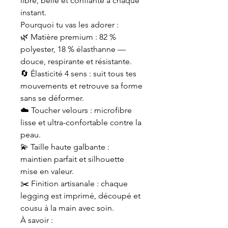
libre, belle et confiante à chaque
instant.
Pourquoi tu vas les adorer :
🌿 Matière premium : 82 %
polyester, 18 % élasthanne —
douce, respirante et résistante.
🔄 Élasticité 4 sens : suit tous tes
mouvements et retrouve sa forme
sans se déformer.
☁️ Toucher velours : microfibre
lisse et ultra-confortable contre la
peau.
💫 Taille haute galbante :
maintien parfait et silhouette
mise en valeur.
✂️ Finition artisanale : chaque
legging est imprimé, découpé et
cousu à la main avec soin.
À savoir :