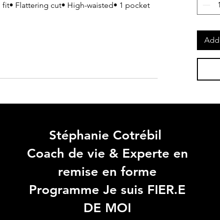
it• Flattering cut• High-waisted• 1 pocket
Add 
Stéphanie Cotrébil
Coach de vie & Experte en
remise en forme
Programme Je suis FIER.E
DE MOI