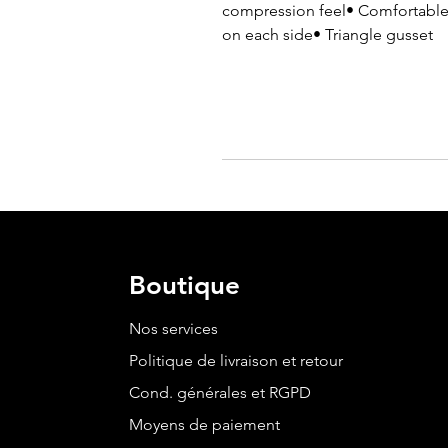
compression feel• Comfortable f
on each side• Triangle gusset
Boutique
Nos services
Politique de livraison et retour
Cond. générales et RGPD
Moyens de paiement