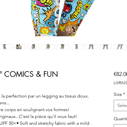
Me" COMICS & FUN
€82.0
LIVRA
Size
*
la perfection par un legging au tissus doux,
ns...
Sele
re corps en soulignant vos formes!
iginaux...C'est la pièce qu'il vous faut!
Quanti
PF 50+• Soft and stretchy fabric with a mild-