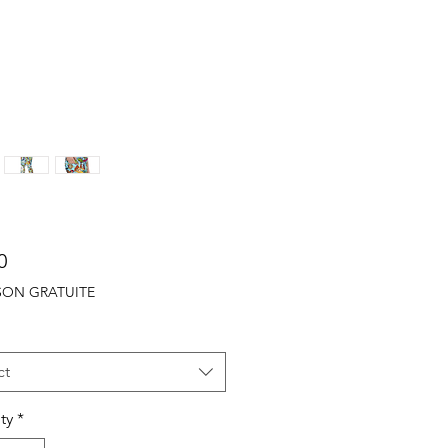
Price
0
ISON GRATUITE
ct
ty
*