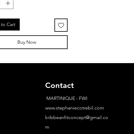
to Cart
Buy Now
Contact
MARTINIQUE - FWI
www.stephaniecotrebil.com
kribbeanfitconcept@gmail.co
m