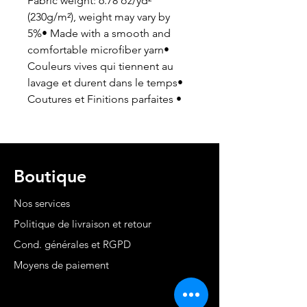
Fabric weight: 6.78 oz/yd²
(230g/m²), weight may vary by
5%• Made with a smooth and
comfortable microfiber yarn•
Couleurs vives qui tiennent au
lavage et durent dans le temps•
Coutures et Finitions parfaites •
Boutique
Nos services
Politique de livraison et retour
Cond. générales et RGPD
Moyens de paiement