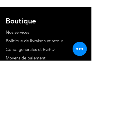
Boutique
Nos services
Politique de livraison et retour
Cond. générales et RGPD
Moyens de paiement
Contact
MARTINIQUE - FWI
www.stephaniecotrebil.com
kribbeanfitconcept@gmail.com