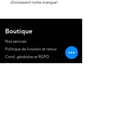
choisissent notre marque!
Boutique
Nos services
Politique de livraison et retour
Cond. générales et RGPD
Moyens de paiement
Contact
MARTINIQUE - FWI
www.stephaniecotrebil.com
kribbeanfitconcept@gmail.com