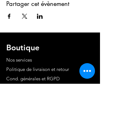
Partager cet évènement
Boutique
Nos services
Politique de livraison et retour
Cond. générales et RGPD
Moyens de paiement
Contact
MARTINIQUE - FWI
www.stephaniecotrebil.com