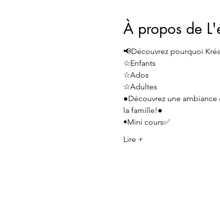
À propos de L
📢Découvrez pourquoi Kréati
☆Enfants
☆Ados 
☆Adultes 
●Découvrez une ambiance dy
la famille!●
•Mini cours✅️
Lire +