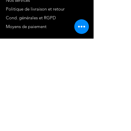
Nos services
Politique de livraison et retour
Cond. générales et RGPD
Moyens de paiement
Contact
MARTINIQUE - FWI
www.stephaniecotrebil.com
kribbeanfitconcept@gmail.com
Stéphanie Cotrébil
Coach de vie & Experte
en remise en forme