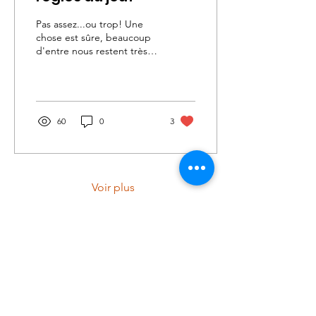
Pas assez...ou trop! Une
chose est sûre, beaucoup
d'entre nous restent très
"critiques" lorsqu'il s'agit
de parler de nos qualités...
60
0
3
Voir plus
Boutique
Nos services
Politique de livraison et retour
Cond. générales et RGPD