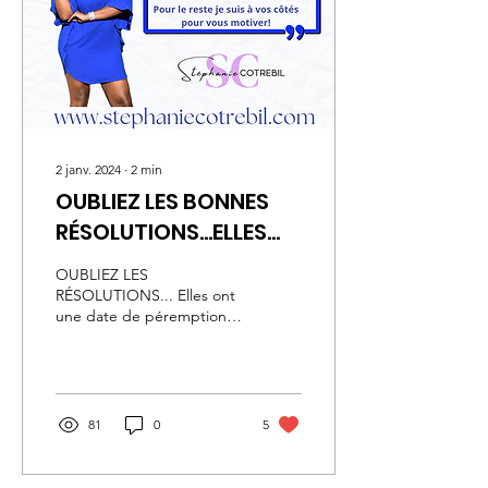
2 janv. 2024
∙
2
min
OUBLIEZ LES BONNES
RÉSOLUTIONS...ELLES
ONT UNE DATE DE
OUBLIEZ LES
PÉREMPTION TROP
RÉSOLUTIONS... Elles ont
une date de péremption
PROCHE!
trop proche et appellent
souvent au
découragement! Une
bonne année commence...
81
0
5